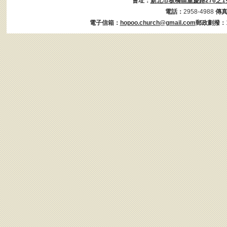
會址：
新北市板橋區重慶路276之1
電話：
2958-4988
傳
電子信箱：
hopoo.church@gmail.com
郵政劃撥：