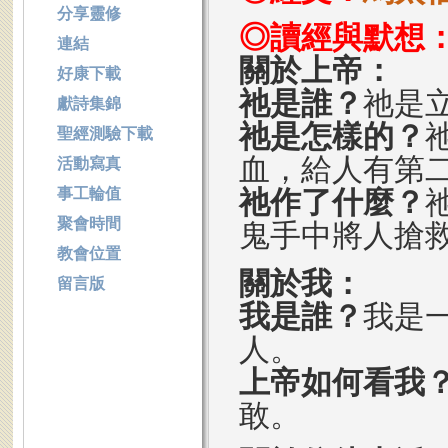
分享靈修
◎讀經與默想
連結
關於上帝：
好康下載
祂是誰？
祂是
獻詩集錦
祂是怎樣的？
聖經測驗下載
血，給人有第
活動寫真
事工輪值
祂作了什麼？
聚會時間
鬼手中將人
教會位置
關於我：
留言版
我是誰？
我是
人。
上帝如何看我
敢。