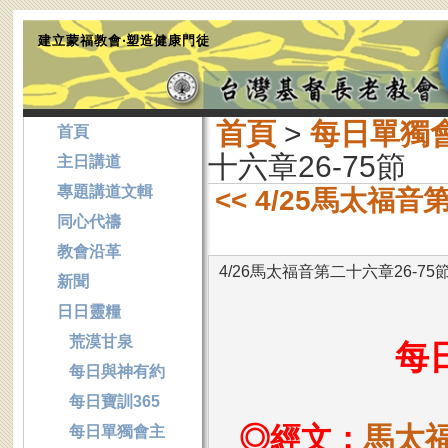
建立蒙福教會‧塑造健康門徒
首頁
>
每日單獨
首頁
十六章26-75節
主日講道
專題講道文輯
<< 4/25馬太福音
同心代禱
教會沿革
4/26馬太福音第二十六章26-75
新聞
日日靈糧
荒漠甘泉
每
每日與神有約
每日寶訓365
◎經文：
馬太福
每日單獨會主