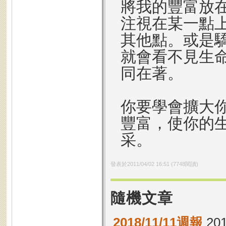
將我的豐富放
注視在某一點
其他點。或是
就會看不見生
同在著。
你要學會擴大
豐富，使你的
采。
發表於
2011/04/02 16:51
(
7748
閱讀)
隨機文章
2018/11/11週報
201