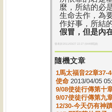
麼，所結的必
生命去作，為
作好事，所結
假冒，但是內
發表於
2011/03/27 22:27
(
6449
閱讀)
隨機文章
1馬太福音22章37
使命
2013/04/05 05
9/08使徒行傳第十章
9/07使徒行傳第九章
12/30-今天仍有神