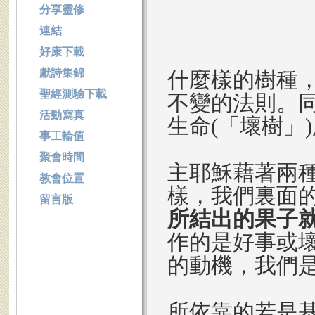
分享靈修
連結
好康下載
獻詩集錦
什麼樣的樹種
聖經測驗下載
不變的法則。同
活動寫真
生命(「壞樹」
事工輪值
聚會時間
主耶穌藉著兩
教會位置
樣，我們裏面
留言版
所結出的果子
作的是好事或
的動機，我們
所依靠的若是