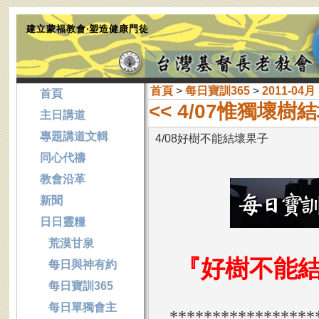
建立蒙福教會‧塑造健康門徒
首頁
>
每日寶訓365
>
2011-04月
首頁
<< 4/07惟獨壞樹
主日講道
專題講道文輯
4/08好樹不能結壞果子
同心代禱
教會沿革
新聞
日日靈糧
荒漠甘泉
『好樹不能
每日與神有約
每日寶訓365
每日單獨會主
*****************