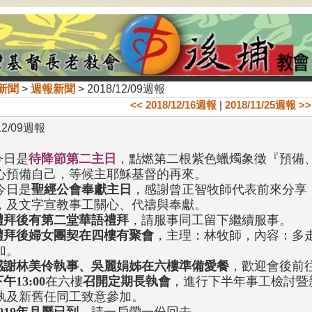
新聞
>
週報新聞
> 2018/12/09週報
<< 2018/12/16週報
|
2018/11/25週報 >>
12/09週報
今日是
待降節第二主日
，點燃第二根紫色蠟燭象徵『預備
心預備自己，等候主耶穌基督的再來。
今日是
聖經公會奉獻主日
，感謝曾正智牧師代表前來分享
，及文字宣教事工關心、代禱與奉獻。
禮拜後有第二堂華語禮拜
，請服事同工留下繼續服事。
禮拜後婦女團契在四樓有聚會
，主理：林牧師，內容：多
加。
感謝林美伶執事、吳麗娟姊在六樓準備愛餐
，歡迎會後前
午13:00
在六樓
召開定期長執會
，進行下半年事工檢討暨
執及新舊任同工致意參加。