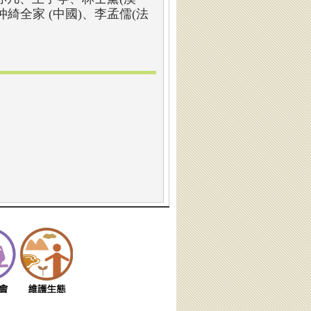
綺全家 (中國)、李孟儒(法