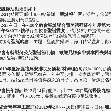
聖誕節活動
規劃如下：
12/21(
禮拜五)晚上8:00點舉辦『
聖誕報佳音
』活動，希望
團契王慧明會長登記。
12/23
主日上午9:0
0全教會聖誕聯合讚美禮拜暨今年度第六
午5:30
在3樓舉行全教會
聖誕愛宴
，請兄姊每戶提供一道
2/16前向秀珍會長或阿滿姊登記(為環保請自備碗筷)，
宴後有
聖誕晚會
，主題：聖誕歡樂派，節目精采豐富，歡
。
教會有特製蒲公英聖誕節刊物，歡迎兄姊多帶幾本回去與
節的愛宴和晚會活動。
2019年度
家庭禮拜安排
表及
插花(材)奉獻
(每禮拜1000元)
清
後面公佈欄，歡迎兄姐在一年中至少排一次家庭禮拜，讓
生日、結婚紀念日等值得感恩的日子，為插花、清潔簽名
中會松年部
訂於
12月14日
(禮拜五)上午9:30在
馬偕醫院九樓
動
，費用：每人100元，要參加者請向蔡少華姊報名。
總會青年事工部
訂於
2019年2月7～10日
(禮拜四～日)在
埔