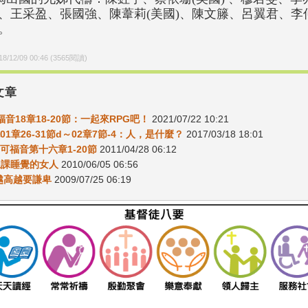
)、王采盈、張國強、陳葦莉(美國)、陳文籐、呂翼君、李仲
)。
18/12/09 00:46
(
3565
閱讀)
文章
福音18章18-20節：一起來RPG吧！
2021/07/22 10:21
01章26-31節d～02章7節-4：人，是什麼？
2017/03/18 18:01
4馬可福音第十六章1-20節
2011/04/28 06:12
-上課睡覺的女人
2010/06/05 06:56
8-越高越要謙卑
2009/07/25 06:19