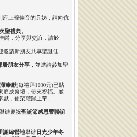
到府上報佳音的兄姊，請向伉
次聖禮典
。
佳餚，分享與交誼，請於
迎邀請新朋友共享聖誕佳
鄰居朋友分享
，並邀請參加聖
潔奉獻
(每禮拜1000元)已貼
家庭成祭壇，帶來祝福。並
奉獻，使榮耀歸上帝。
舉辦慶祝
聖誕節感恩暨聯誼
里謝緯營地
舉辦
日光少年冬