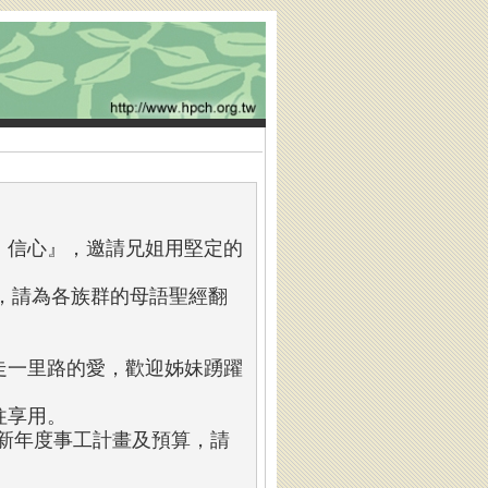
、信心』，邀請兄姐用堅定的
，請為各族群的母語聖經翻
走一里路的愛，歡迎姊妹踴躍
往享用。
新年度事工計畫及預算，請