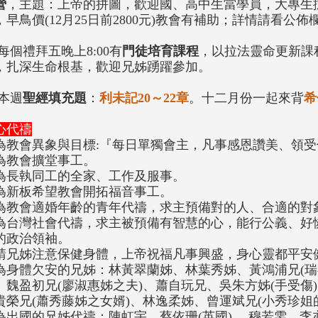
營
，主題：上帝的拼圖，歡迎國、高中生當學員，大專生擔
，早鳥價(12月25日前2800元)教會有補助；詳情請看公佈
.每個禮拜五晚上8:00有
門徒培育課程
，以拉法靈命更新課
，扎深生命根基，歡迎兄姊踴躍參加。
.本週
聖經填充題
：
利未記20～22章
。十二月份一起來背
希
心代禱
為教會異象與目標:『每日單獨會主，凡事感恩讚美、領
為教會擴堂事工。
為長執同工的全家、工作及服事。
為新板希望教會開拓福音事工。
為教會適婚年齡的青年代禱，求主預備對的人、合適的對
為台灣社會代禱，求主被預備有智慧的心，能行公義、好
的政治領袖。
請兄姊注意保健身體，上帝祝福凡事興盛，身心靈都平安
為身體欠安的兄姊：林黃翠蘭姊、林葉秀姊、黃鴻浦兄(瑞
、魏盈初兄(廖淑惠姊之夫)、蕭自玩兄、吳朱方姊(手受傷)
貴榮兄(蕭秀藤姊之女婿)
、
林逸柔姊、曾運斌兄(小秀珍姐
為出國的兄姊代禱：陳虹宇、蔡依珊(英國) 、穆若雯、李