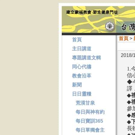
建立蒙福教會‧塑造健康門徒
首頁
>
首頁
主日講道
2018/
專題講道文輯
同心代禱
1.
信
教會沿革
◆
新聞
譯
日日靈糧
◆
◆
荒漠甘泉
參
每日與神有約
◆
每日寶訓365
◆
下
長
每日單獨會主