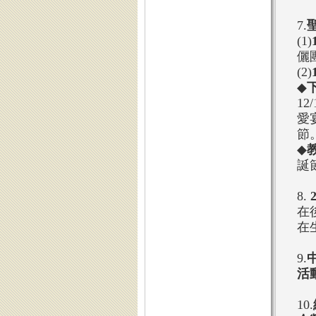
7.
(1)
儷
(2)
◆
下
1
愛
節
◆
誕
8.
在
在
9.
活
10.