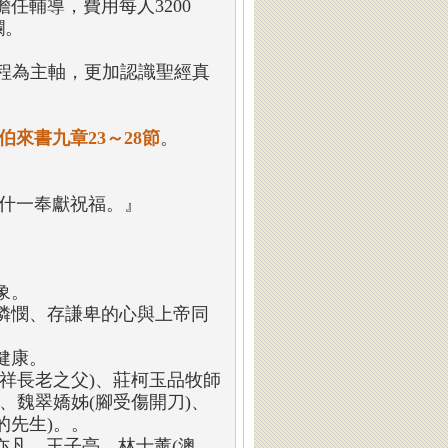
任輔導，費用每人3200
欄。
程為主軸，更加認識聖經真
伯來書九章23～28節
。
受什一奉獻祝福。』
象。
憐憫、存謙卑的心與上帝同
健康。
祥長老之父)、莊柯玉品牧師
、魏翠嬌姊(腳受傷開刀)、
的先生)。。
亦凡、王子亭、林士薰(澳