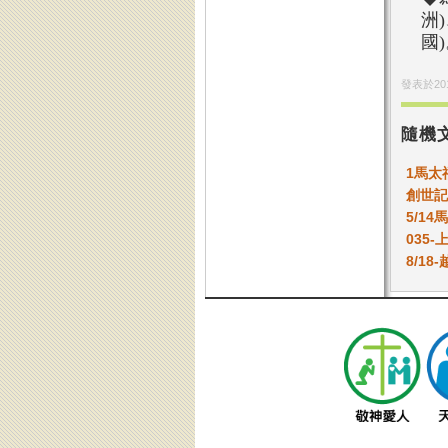
洲
國
發表於
20
隨機
1馬太
創世記
5/1
035
8/1