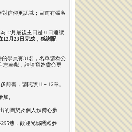
便對信仰更認識；目前有張淑
為12月最後主日是31日連續
12月23日完成，感謝配
的學員有31名，名單請看公
若有志奉獻，請填寫為靈命更
多前書，請閱讀11～12章。
參加。
出的團契及個人預備心參
295巷，歡迎兄姊踴躍参