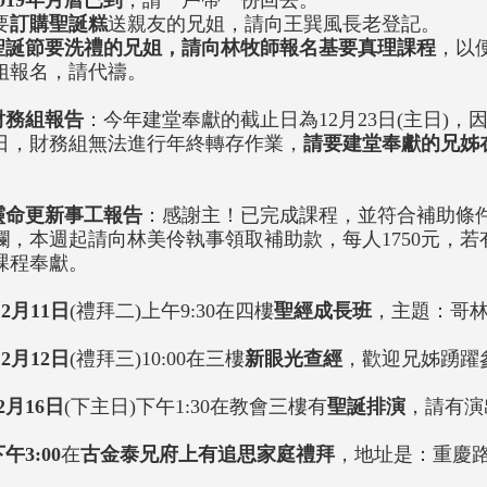
2019年月曆已到
，請一戶帶一份回去。
要
訂購聖誕糕
送親友的兄姐，請向王巽風長老登記。
聖誕節要洗禮的兄姐，請向林牧師報名基要真理課程
，以
姐報名，請代禱。
財務組報告
：今年建堂奉獻的截止日為12月23日(主日)，因
日，財務組無法進行年終轉存作業，
請要建堂奉獻的兄姊在
。
靈命更新事工報告
：感謝主！已完成課程，並符合補助條件
欄，本週起請向林美伶執事領取補助款，每人1750元，
課程奉獻。
12月11日
(禮拜二)上午9:30在四樓
聖經成長班
，主題：哥林
12月12日
(禮拜三)10:00在三樓
新眼光查經
，歡迎兄姊踴躍
2月16日
(下主日)下午1:30在教會三樓有
聖誕排演
，請有演
。
午3:00
在
古金泰兄府上有追思家庭禮拜
，地址是：重慶路
。