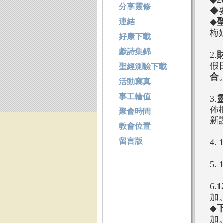
◆
分享靈修
◆
◆
連結
梅
好康下載
獻詩集錦
2.
假
聖經測驗下載
合
活動寫真
事工輪值
3.
佈
聚會時間
新
教會位置
留言版
4.
5.
6.
1
加
◆
下
加