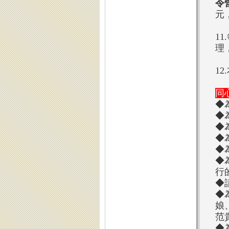
令
元
11
理
12
同
◆
◆
◆
◆
◆
◆
行
◆
◆
娘
范
◆