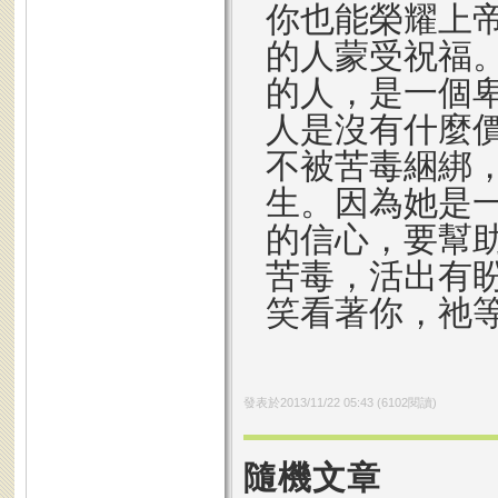
你也能榮耀上
的人蒙受祝福
的人，是一個
人是沒有什麼
不被苦毒綑綁
生。因為她是
的信心，要幫
苦毒，活出有
笑看著你，祂
發表於
2013/11/22 05:43
(
6102
閱讀)
隨機文章