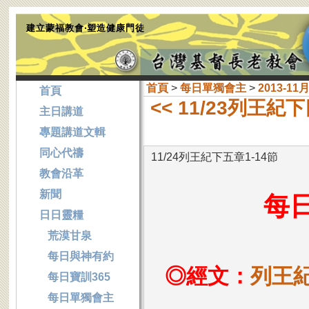
建立蒙福教會‧塑造健康門徒
首頁
>
每日單獨會主
>
2013-11
首頁
<< 11/23列王紀下
主日講道
專題講道文輯
同心代禱
11/24列王紀下五章1-14節
教會沿革
新聞
每
日日靈糧
荒漠甘泉
每日與神有約
◎經文：
列王紀
每日寶訓365
每日單獨會主