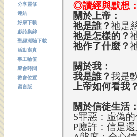
◎讀經與默想
分享靈修
關於上帝：
連結
好康下載
祂是誰？
祂是
獻詩集錦
祂是怎樣的？
聖經測驗下載
祂作了什麼？
活動寫真
事工輪值
關於我：
聚會時間
我是誰？
我是
教會位置
上帝如何看我
留言版
關於信徒生活
S罪惡：虛偽的
P應許：信是
A態度：全心