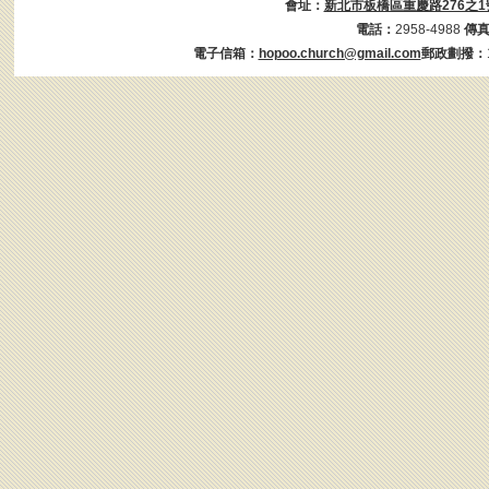
會址：
新北市板橋區重慶路276之1
電話：
2958-4988
傳
電子信箱：
hopoo.church@gmail.com
郵政劃撥：