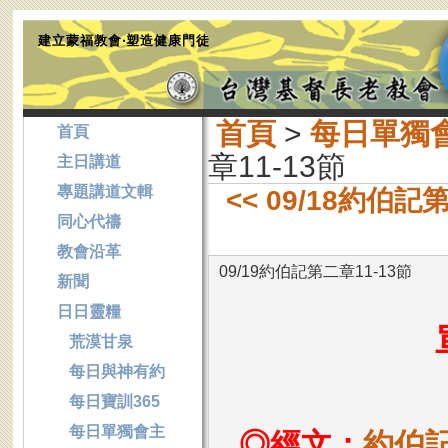
建立蒙福教會‧塑造健康門徒
首頁
>
每日單獨
首頁
章11-13節
主日講道
專題講道文輯
<< 09/18約伯記
同心代禱
教會沿革
09/19約伯記第二章11-13節
新聞
日日靈糧
荒漠甘泉
每日與神有約
每日寶訓365
每日單獨會主
◎經文：
約伯記