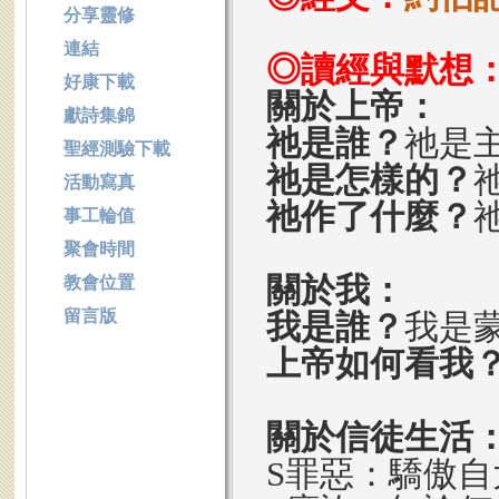
分享靈修
連結
◎讀經與默想
好康下載
關於上帝：
獻詩集錦
祂是誰？
祂是
聖經測驗下載
祂是怎樣的？
活動寫真
祂作了什麼？
事工輪值
聚會時間
關於我：
教會位置
留言版
我是誰？
我是
上帝如何看我
關於信徒生活
S罪惡：驕傲