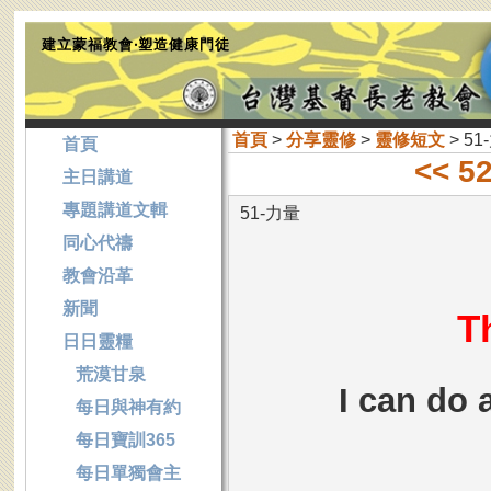
建立蒙福教會‧塑造健康門徒
首頁
>
分享靈修
>
靈修短文
> 51
首頁
<< 
主日講道
專題講道文輯
51-力量
同心代禱
教會沿革
新聞
T
日日靈糧
荒漠甘泉
I can do 
每日與神有約
每日寶訓365
每日單獨會主