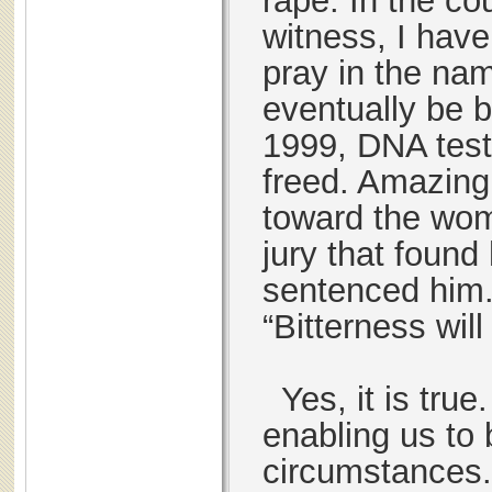
rape. In the c
witness, I have 
pray in the nam
eventually be b
1999, DNA test
freed. Amazingl
toward the wom
jury that found
sentenced him.
“Bitterness wil
Yes, it is tru
enabling us to 
circumstances.