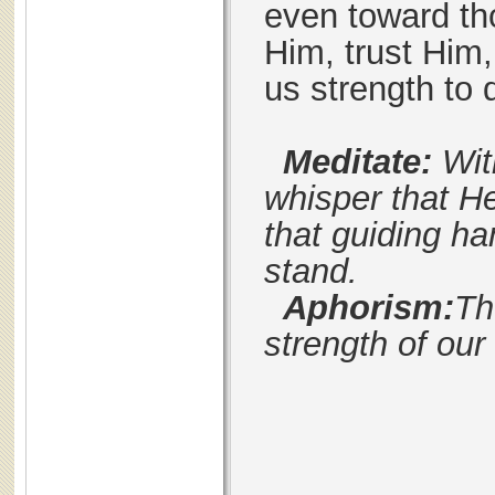
even toward th
Him, trust Him
us strength to 
Meditate:
Wit
whisper that He
that guiding han
stand.
Aphorism:
Th
strength of our