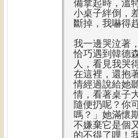
備拿起時，溫
小桌子絆倒，
斷掉，我嚇得
我一邊哭泣著
恰巧遇到韓德
人，看見我哭
在這裡，還抱
情經過說給她
情，看著桌子
隨便扔呢？你
嗎？」她滿懷
不嫌棄它是個
的不得了哩！