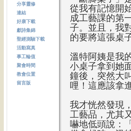
分享靈修
從我有記憶開
連結
成工藝課的第
好康下載
子。並且，我
獻詩集錦
的要將這張桌
聖經測驗下載
活動寫真
溫特阿姨是我
事工輪值
小桌子拿到她
聚會時間
鐘後，突然大
教會位置
留言版
哩！這應該拿
我才恍然發現
工藝品，尤其
嚇地低頭說：