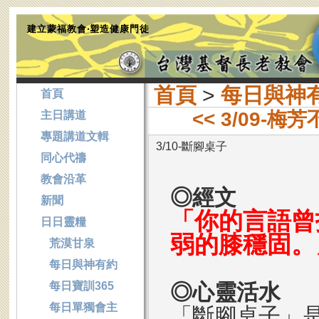
建立蒙福教會‧塑造健康門徒
首頁
>
每日與神
首頁
<< 3/09-
主日講道
專題講道文輯
3/10-斷腳桌子
同心代禱
教會沿革
◎經文
新聞
「你的言語曾
日日靈糧
弱的膝穩固。
荒漠甘泉
每日與神有約
每日寶訓365
◎心靈活水
每日單獨會主
「斷腳桌子」