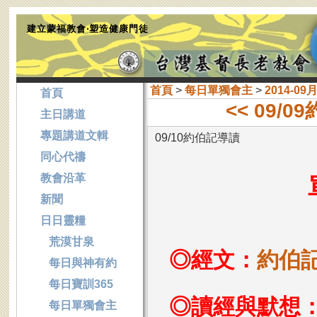
建立蒙福教會‧塑造健康門徒
首頁
>
每日單獨會主
>
2014-09
首頁
<< 09/
主日講道
專題講道文輯
09/10約伯記導讀
同心代禱
教會沿革
新聞
日日靈糧
荒漠甘泉
◎經文：
約伯
每日與神有約
每日寶訓365
◎讀經與默想
每日單獨會主