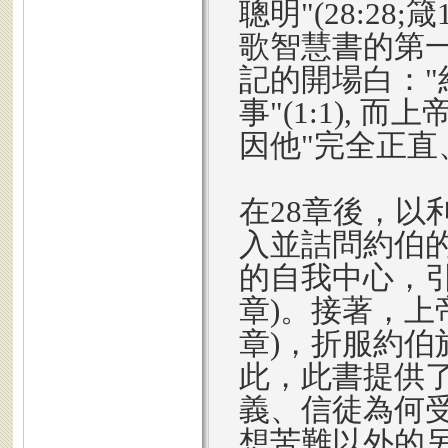
聰明"(28:28;箴
歌智慧書的第一
記的開場白："
事"(1:1),
因他"完全正直、
在28章後，以
入並詰問約伯
的自我中心，引
章)。接著，上
章)，折服約伯於爐灰
此，此書提供
義、信徒為何
想苦難以外的另