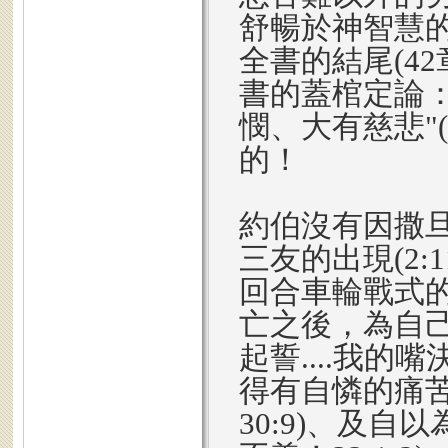
舒暢於神智慧
全書的結尾(4
書的蓋棺定論
憫、大有慈悲"(
的！
約伯沒有因撒旦毫
三友的出現(2:1
回合車輪戰式的辯
亡之後，為自
起誓....我的嘴
得有自憐的痛苦
30:9)、及自