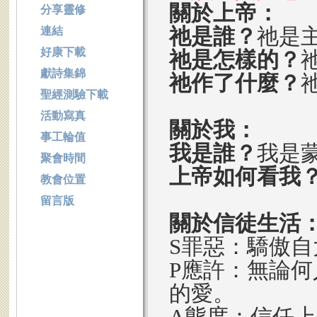
關於上帝：
分享靈修
祂是誰？
祂是
連結
好康下載
祂是怎樣的？
獻詩集錦
祂作了什麼？
聖經測驗下載
活動寫真
關於我：
事工輪值
我是誰？
我是
聚會時間
上帝如何看我
教會位置
留言版
關於信徒生活
S罪惡：驕傲
P應許：無論
的愛。
A態度：信任