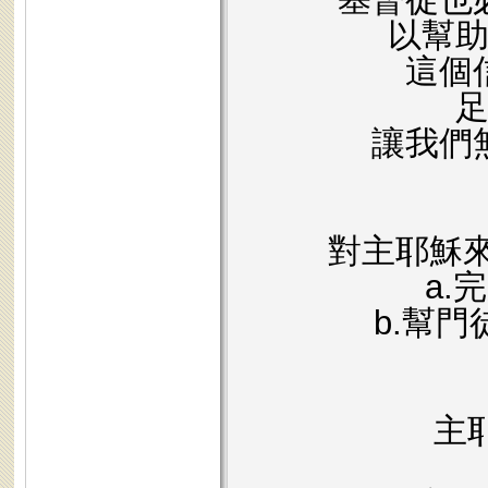
以幫
這個
讓我們
對主耶穌
a.
b.幫
主