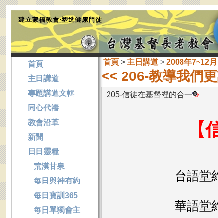
建立蒙福教會‧塑造健康門徒
首頁
>
主日講道
>
2008年7~12月
首頁
<< 206-教導我們
主日講道
專題講道文輯
205-信徒在基督裡的合一
同心代禱
教會沿革
【
新聞
日日靈糧
荒漠甘泉
台語堂
每日與神有約
每日寶訓365
華語堂
每日單獨會主