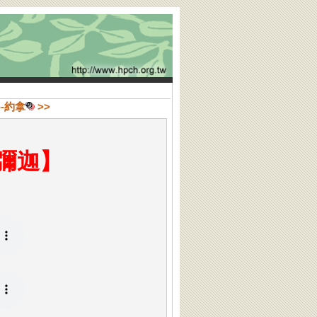
--約拿
>>
-彌迦】