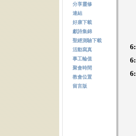
分享靈修
連結
好康下載
獻詩集錦
聖經測驗下載
6
活動寫真
事工輪值
6
聚會時間
6
教會位置
留言版