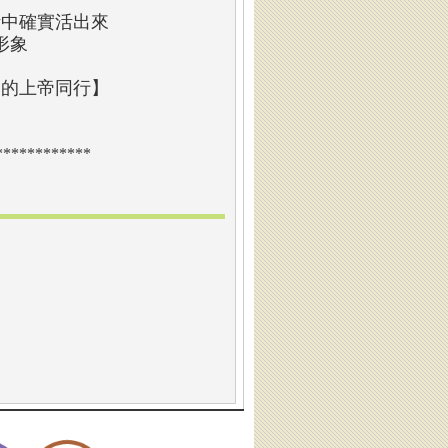
活中確實活出來
形象
們的上帝同行】
************