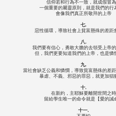
信仰若和行為不一致，就成假冒
一個重要的屬靈原則，就是我們的行
會像我們真正所敬拜的上帝
七.
惡性循環，導致社會上貧富懸殊的差距
八.
我們要有信心，勇敢大膽的去領受上帝
但，我們更要知道我們的上帝，也是憐
九.
當社會缺乏公義和憐憫，導致貧富懸殊的差
暴虐、不義、邪惡的罪惡，就更加猖
十.
在新約，主耶穌要離開世間之
留給學生唯一的命令就是【愛的誡
十一.