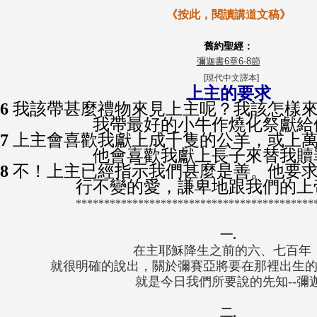
《按此，閱讀講道文稿》
舊約聖經：
彌迦書6章6-8節
[
現代中文譯本
]
上主的要求
:6
我該帶甚麼禮物來見上主呢？我該怎樣來
我帶最好的小牛作燒化祭獻給
:7
上主會喜歡我獻上成千隻的公羊，或上萬
他會喜歡我獻上長子來替我贖
:8
不！上主已經指示我們甚麼是善。他要求
行不變的愛，謙卑地跟我們的上
******************************************
一.
在主耶穌降生之前的六、七百年
就很明確的說出，關於彌賽亞將要在那裡出生
就是今日我們所要說的先知--彌
二.