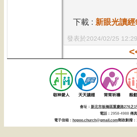
下載 :
新眼光讀經9.d
發表於2024/02/25 12:2
<
會址：
新北市板橋區重慶路276之1
電話：
2958-4988
傳
電子信箱：
hopoo.church@gmail.com
郵政劃撥：