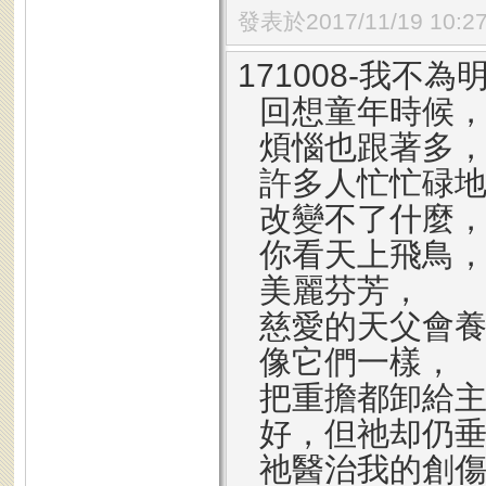
發表於2017/11/19 10:2
171008-我不
回想童年時候
煩惱也跟著多
許多人忙忙碌
改變不了什麼
你看天上飛鳥
美麗芬芳，
慈愛的天父會
像它們一樣，
把重擔都卸給
好，但祂却仍
祂醫治我的創