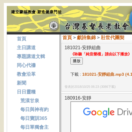
建立蒙福教會‧塑造健康門徒
首頁
>
獻詩集錦
>
壯世代團契
首頁
主日講道
181021-安靜組曲
《聆聽「純音樂檔」請由以下播放》
專題講道文輯
同心代禱
教會沿革
下載 :
181021-安靜組曲.mp3 (4.1
新聞
發表於2018/10/25 06:23
(3086下載)
日日靈糧
180916-安靜
荒漠甘泉
每日與神有約
每日寶訓365
每日單獨會主