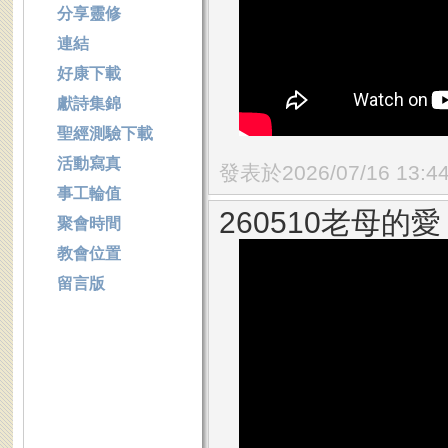
分享靈修
連結
好康下載
獻詩集錦
聖經測驗下載
活動寫真
發表於2026/07/16 13:4
事工輪值
260510老母的愛
聚會時間
教會位置
留言版