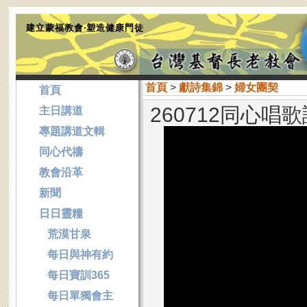
建立蒙福教會‧塑造健康門徒
首頁
>
獻詩集錦
>
婦女團契
首頁
260712同心唱
主日講道
專題講道文輯
同心代禱
教會沿革
新聞
日日靈糧
荒漠甘泉
每日與神有約
每日寶訓365
每日單獨會主