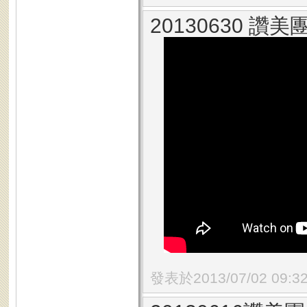
20130630 讚美
發表於2013/07/02 09:3