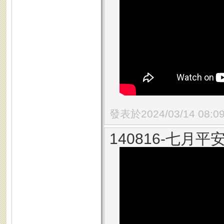
發表於2024/03/14 08:0
140816-七月