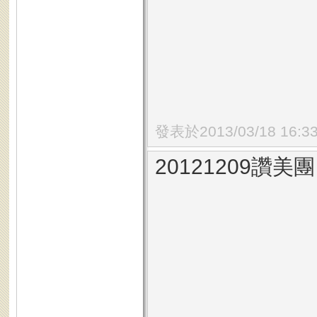
發表於2013/03/18 16:3
20121209讚美團