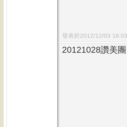
發表於2012/12/03 16:0
20121028讚美團