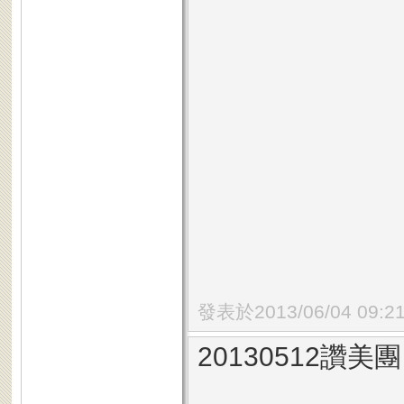
發表於2013/06/04 09:2
20130512讚美團