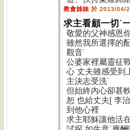
教會姊妹
於 2013/04/
求主看顧一切˙
敬愛的父神感恩
雖然我所選擇的配
觀音˙
公婆家裡屬靈征戰
心 丈夫雖感受到
主決志受洗˙
但始終內心卻甚軟
恕 也給丈夫[ 
到他心裡
求主耶穌讓他活在
試探 如生意˙應酬