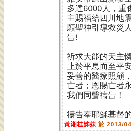
多達6000人，重
主賜福給四川地震
願聖神引導救災人
告!
祈求大能的天主
止於平息而至平
妥善的醫療照顧
亡者；恩賜亡者
我們同聲禱告！
禱告奉耶穌基督的
黃湘桂姊妹
於 2013/0