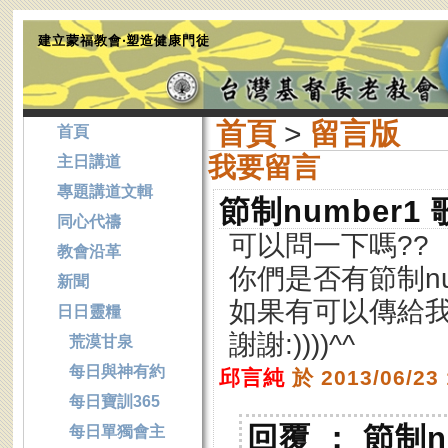
建立蒙福教會‧塑造健康門徒
首頁
>
留言版
首頁
我要留言
主日講道
專題講道文輯
節制number1
同心代禱
可以問一下嗎??
教會沿革
你們是否有節制nu
新聞
如果有可以傳給我
日日靈糧
謝謝:))))^^
荒漠甘泉
每日與神有約
邱言純
於 2013/06/23
每日寶訓365
回覆 ： 節制n
每日單獨會主