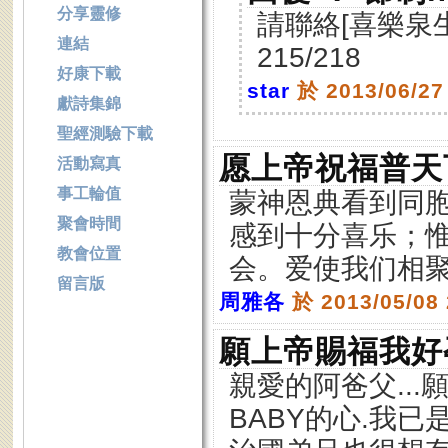
分享靈修
請聯絡[喜樂泉生命
連結
215/218
好康下載
star
於 2013/06/2
獻詩集錦
聖經測驗下載
愿上帝祝福普天
活動寫真
事工輪值
蒙神恩典看到同
聚會時間
感到十分喜乐；
教會位置
会。爱使我们相
留言版
周雅各
於 2013/05/08
願上帝賜福我好
親愛的阿爸父..
BABY的心.我已