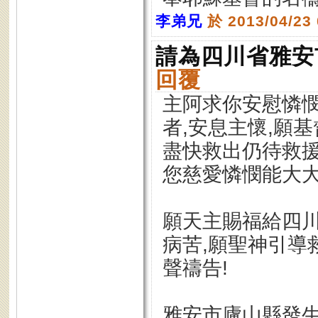
李弟兄
於 2013/04/23
請為四川省雅安
回覆
主阿求你安慰憐憫
者,安息主懷,願
盡快救出仍待救援
您慈愛憐憫能大大
願天主賜福給四川
病苦,願聖神引導
聲禱告!
雅安市廬山縣發生