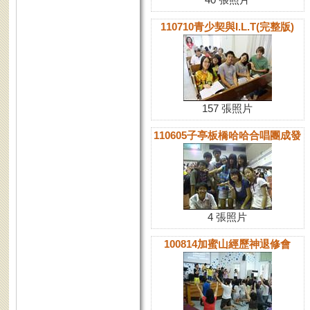
110710青少契與I.L.T(完整版)
157 張照片
110605子亭板橋哈哈合唱團成發
4 張照片
100814加蜜山經歷神退修會