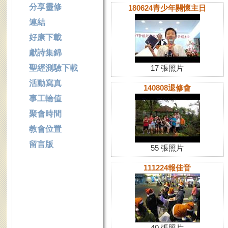
分享靈修
180624青少年關懷主日
連結
好康下載
獻詩集錦
聖經測驗下載
17 張照片
活動寫真
140808退修會
事工輪值
聚會時間
教會位置
留言版
55 張照片
111224報佳音
40 張照片