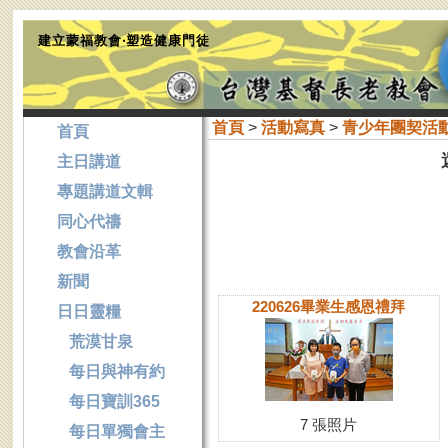
建立蒙福教會‧塑造健康門徒
首頁
>
活動寫真
>
青少年團契活
首頁
主日講道
專題講道文輯
同心代禱
教會沿革
新聞
220626畢業生感恩禮拜
日日靈糧
荒漠甘泉
每日與神有約
每日寶訓365
7 張照片
每日單獨會主