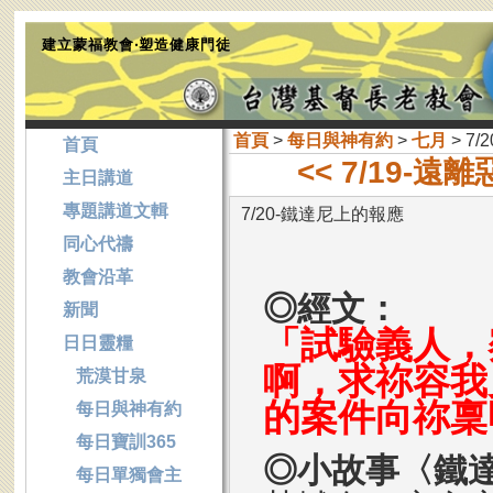
建立蒙福教會‧塑造健康門徒
首頁
>
每日與神有約
>
七月
> 7
首頁
<< 7/19-
主日講道
專題講道文輯
7/20-鐵達尼上的報應
同心代禱
教會沿革
◎經文：
新聞
「試驗義人，
日日靈糧
啊，求祢容我
荒漠甘泉
的案件向祢稟
每日與神有約
每日寶訓365
◎小故事〈鐵
每日單獨會主