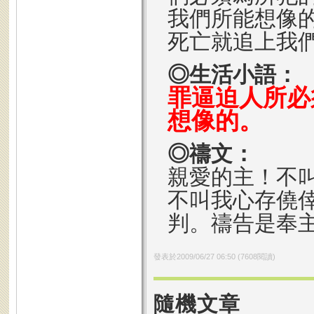
我們所能想像
死亡就追上我
◎生活小語：
罪逼迫人所必
想像的。
◎禱文：
親愛的主！不
不叫我心存僥
判。禱告是奉
發表於
2009/06/27 06:50
(
7608
閱讀)
隨機文章