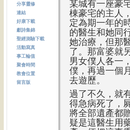
某城有一座豪
分享靈修
棟豪宅的主人
連結
定為期一年的
好康下載
的醫生和她同
獻詩集錦
聖經測驗下載
她治療，但那
活動寫真
了。那富婆就
事工輪值
男女僕人各一
聚會時間
僕，再過一個
教會位置
去遊歷。
留言版
過了不久，就
得急病死了，
將全部遺產都
疑是這醫生用