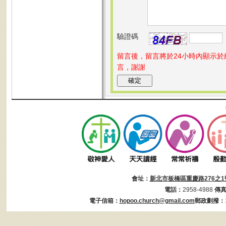
驗證碼
留言後，留言將於24小時內顯示
言，謝謝
會址：
新北市板橋區重慶路276之1
電話：
2958-4988
傳
電子信箱：
hopoo.church@gmail.com
郵政劃撥：