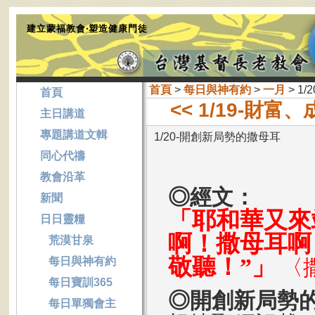
建立蒙福教會‧塑造健康門徒
首頁
>
每日與神有約
>
一月
> 1
首頁
<< 1/19-財富
主日講道
專題講道文輯
1/20-開創新局勢的撒母耳
同心代禱
教會沿革
◎經文：
新聞
「耶和華又來
日日靈糧
啊！撒母耳啊
荒漠甘泉
敬聽！”」
每日與神有約
〈
每日寶訓365
◎開創新局勢
每日單獨會主