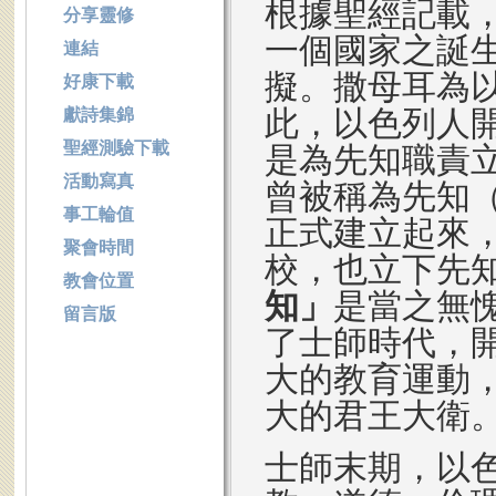
根據聖經記載
分享靈修
一個國家之誕
連結
擬。撒母耳為
好康下載
此，以色列人
獻詩集錦
聖經測驗下載
是為先知職責
活動寫真
曾被稱為先知
事工輪值
正式建立起來
聚會時間
校，也立下先
教會位置
知」
是當之無
留言版
了士師時代，
大的教育運動
大的君王大衛
士師末期，以